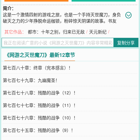
简介：
这是一个激情四射的游戏之旅，也是一个手持灭世魔刀，身负
破灭之力的少年挣脱命运枷锁，粉碎惊天阴谋的故事。书友
群：489203821。
其它作品：
都市：十年之别，归来已无敌
/
天元新纪
/
您要是觉得《
网游之灭世魔刀
》还不错的话请不要忘记向您QQ群和微
博微信里的朋友推荐哦！
复制分享
《网游之灭世魔刀》最新12章节
第七百八十章：终章（完本感言）！
第七百七十九章：九幽魔圣！
第七百七十八章：残酷的战争（12）！
第七百七十七章：残酷的战争（11）！
第七百七十六章：残酷的战争（10）！
第七百七十五章：残酷的战争（9）！