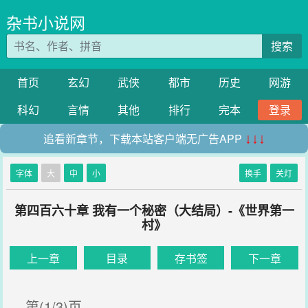
杂书小说网
搜索
首页
玄幻
武侠
都市
历史
网游
科幻
言情
其他
排行
完本
登录
追看新章节，下载本站客户端无广告APP
↓↓↓
字体
大
中
小
换手
关灯
第四百六十章 我有一个秘密（大结局）-《世界第一
村》
上一章
目录
存书签
下一章
第(1/3)页