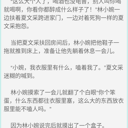
“这么大个人了，喝酒也没电普，别人叫你喝
就喝啊，你看你都醉成什么样子了！”林小婉一
边扶着夏文采跨进家门，一边对着死狗一样的夏
文采抱怨。
当把夏文采扶回房间后，林小婉把他鞋子一
拖就推到床上，准备让他先躺着休息一会儿。
“小婉，我衣服里有什么，嗑着我了。”夏文采
迷糊的喊到。
林小婉摸索了一会儿就翻了个白眼“你个笨
蛋，什么东西都往衣服里塞，这么大的东西放衣
服里能不嗑人吗。”
因为林小婉说完后就摸出了一个盒子。