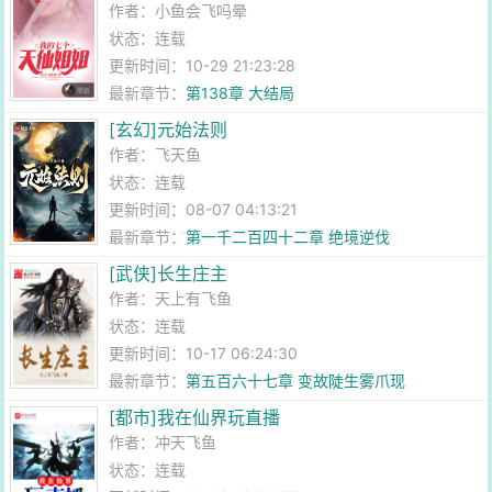
作者：
小鱼会飞吗晕
状态：连载
更新时间：10-29 21:23:28
最新章节：
第138章 大结局
[玄幻]元始法则
作者：
飞天鱼
状态：连载
更新时间：08-07 04:13:21
最新章节：
第一千二百四十二章 绝境逆伐
[武侠]长生庄主
作者：
天上有飞鱼
状态：连载
更新时间：10-17 06:24:30
最新章节：
第五百六十七章 变故陡生雾爪现
[都市]我在仙界玩直播
作者：
冲天飞鱼
状态：连载