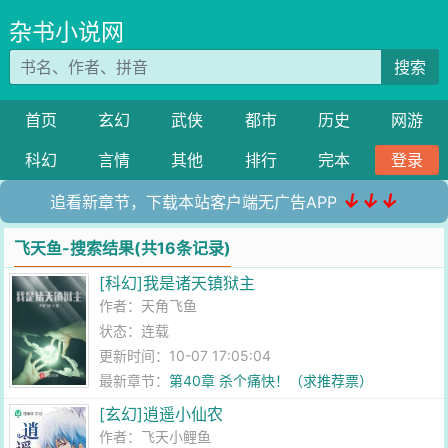
杂书小说网
搜索
首页
玄幻
武侠
都市
历史
网游
科幻
言情
其他
排行
完本
登录
↓↓↓
追看新章节，下载本站客户端无广告APP
飞天鱼-搜索结果(共16条记录)
[科幻]我是诸天镇狱主
作者：
天角飞鱼
状态：连载
更新时间：10-07 17:05:04
最新章节：
第40章 杀个痛快！（求推荐票）
[玄幻]逍遥小仙农
作者：
飞天小鲤鱼