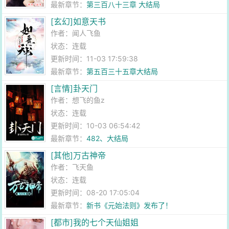
最新章节：
第三百八十三章 大结局
[玄幻]如意天书
作者：
闻人飞鱼
状态：连载
更新时间：11-03 17:59:38
最新章节：
第五百三十五章大结局
[言情]卦天门
作者：
想飞的鱼z
状态：连载
更新时间：10-03 06:54:42
最新章节：
482、大结局
[其他]万古神帝
作者：
飞天鱼
状态：连载
更新时间：08-20 17:05:04
最新章节：
新书《元始法则》发布了！
[都市]我的七个天仙姐姐