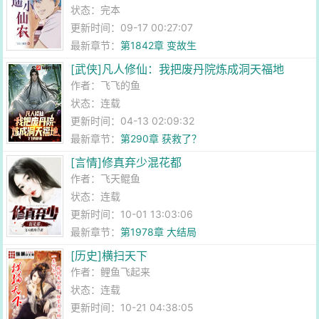
状态：完本
更新时间：09-17 00:27:07
最新章节：
第1842章 变故生
[武侠]凡人修仙：我把废丹院炼成洞天福地
作者：
飞飞的鱼
状态：连载
更新时间：04-13 02:09:32
最新章节：
第290章 获救了？
[言情]修真弃少混花都
作者：
飞天鲲鱼
状态：连载
更新时间：10-01 13:03:06
最新章节：
第1978章 大结局
[历史]横扫天下
作者：
鲤鱼飞起来
状态：连载
更新时间：10-21 04:38:05