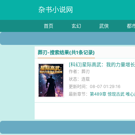
杂书小说网
首页
玄幻
武侠
都
葬刃-搜索结果(共1条记录)
[科幻]星际高武：我的力量增
作者：
葬刃
状态：连载
更新时间：08-07 01:29:16
最新章节：
第489章 惊现古武 唯