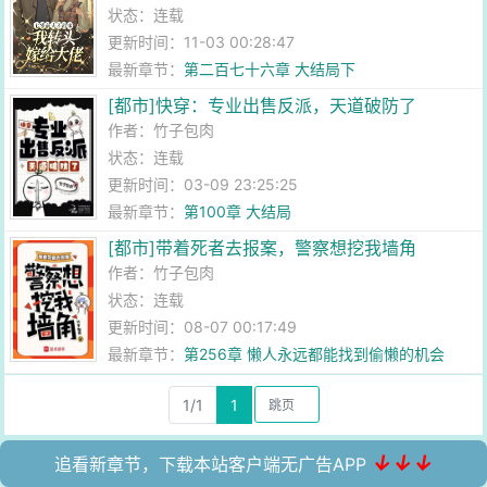
状态：连载
更新时间：11-03 00:28:47
最新章节：
第二百七十六章 大结局下
[都市]快穿：专业出售反派，天道破防了
作者：
竹子包肉
状态：连载
更新时间：03-09 23:25:25
最新章节：
第100章 大结局
[都市]带着死者去报案，警察想挖我墙角
作者：
竹子包肉
状态：连载
更新时间：08-07 00:17:49
最新章节：
第256章 懒人永远都能找到偷懒的机会
1/1
1
↓↓↓
追看新章节，下载本站客户端无广告APP