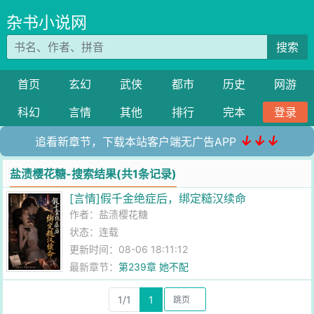
杂书小说网
搜索
首页
玄幻
武侠
都市
历史
网游
科幻
言情
其他
排行
完本
登录
↓↓↓
追看新章节，下载本站客户端无广告APP
盐渍樱花糖-搜索结果(共1条记录)
[言情]假千金绝症后，绑定糙汉续命
作者：
盐渍樱花糖
状态：连载
更新时间：08-06 18:11:12
最新章节：
第239章 她不配
1/1
1