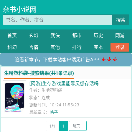
杂书小说网
搜索
首页
玄幻
武侠
都市
历史
网游
科幻
言情
其他
排行
完本
登录
↓↓↓
追看新章节，下载本站客户端无广告APP
生啃塑料袋-搜索结果(共1条记录)
[网游]生存游戏里能靠灵感存活吗
作者：
生啃塑料袋
状态：连载
更新时间：10-24 11:55:23
最新章节：
帖子
1/1
1