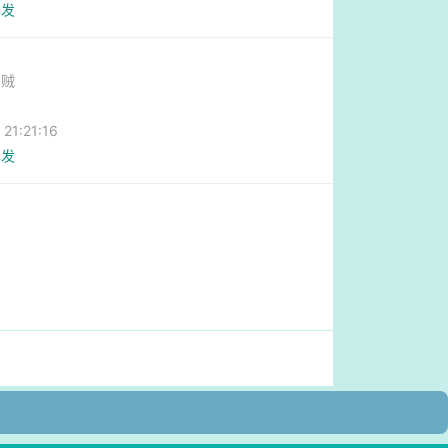
已发
乌贼
1:21:16
已发