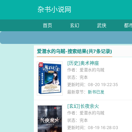
杂书小说网
首页
玄幻
武侠
都
爱潜水的乌贼-搜索结果(共7条记录)
[历史]奥术神座
作者：
爱潜水的乌贼
状态：完本
更新时间：08-20 19:22:35
最新章节：
新书已发
[玄幻]长夜余火
作者：
爱潜水的乌贼
状态：完本
更新时间：08-19 16:28:03