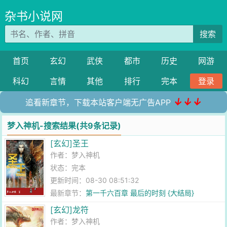
杂书小说网
搜索
首页
玄幻
武侠
都市
历史
网游
科幻
言情
其他
排行
完本
登录
↓↓↓
追看新章节，下载本站客户端无广告APP
梦入神机-搜索结果(共9条记录)
[玄幻]圣王
作者：
梦入神机
状态：完本
更新时间：08-30 08:51:32
最新章节：
第一千六百章 最后的时刻 {大结局}
[玄幻]龙符
作者：
梦入神机