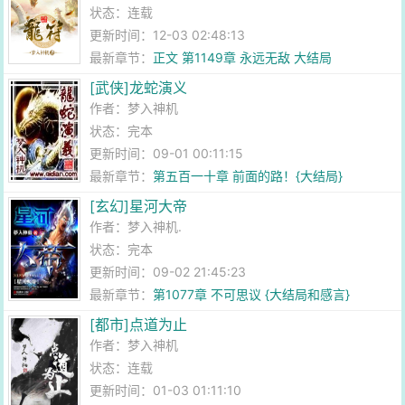
状态：连载
更新时间：12-03 02:48:13
最新章节：
正文 第1149章 永远无敌 大结局
[武侠]龙蛇演义
作者：
梦入神机
状态：完本
更新时间：09-01 00:11:15
最新章节：
第五百一十章 前面的路！{大结局}
[玄幻]星河大帝
作者：
梦入神机.
状态：完本
更新时间：09-02 21:45:23
最新章节：
第1077章 不可思议 {大结局和感言}
[都市]点道为止
作者：
梦入神机
状态：连载
更新时间：01-03 01:11:10