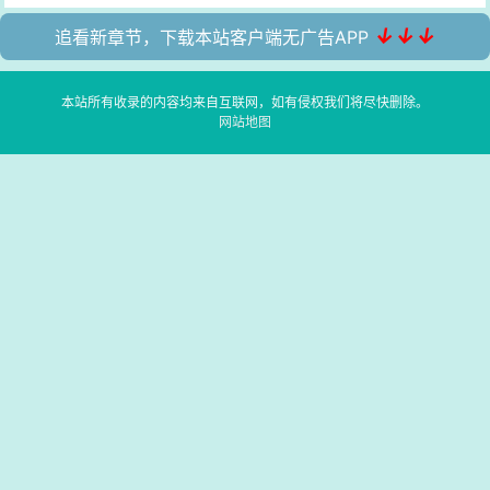
↓↓↓
追看新章节，下载本站客户端无广告APP
本站所有收录的内容均来自互联网，如有侵权我们将尽快删除。
网站地图