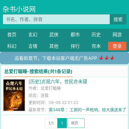
杂书小说网
搜索
首页
玄幻
武侠
都市
历史
网游
科幻
言情
其他
排行
完本
登录
↓↓↓
追看新章节，下载本站客户端无广告APP
总爱打瞌睡-搜索结果(共1条记录)
[历史]贞观六年，世民亦未寝
作者：
总爱打瞌睡
状态：连载
更新时间：08-06 22:51:23
最新章节：
第348章 ：工部的一声枪响，给大唐送来了
版本更新
1/1
1