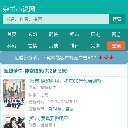
杂书小说网
搜索
首页
玄幻
武侠
都市
历史
网游
科幻
言情
其他
排行
完本
登录
↓↓↓
追看新章节，下载本站客户端无广告APP
妞妞骑牛-搜索结果(共2条记录)
[都市]穿越两界，我在80年代当倒爷
作者：
妞妞骑牛
状态：连载
更新时间：07-24 00:35:15
最新章节：
第54章：自豪
[都市]我真要做明星
作者：
妞妞骑牛