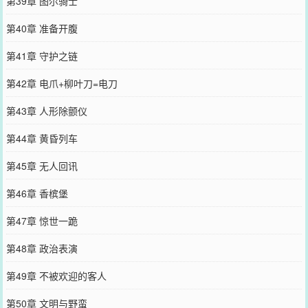
第39章 图尔骑士
第40章 准备开腹
第41章 守护之链
第42章 电爪+柳叶刀=电刀
第43章 人形除颤仪
第44章 黄昏列车
第45章 无人回讯
第46章 香槟堡
第47章 惊世一跪
第48章 政治表演
第49章 不被欢迎的客人
第50章 文明与野蛮