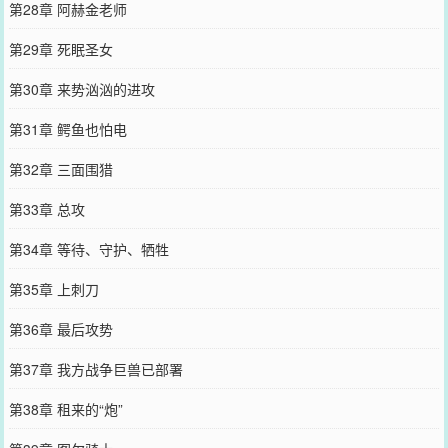
第28章 阿赫金老师
第29章 死眠圣女
第30章 来势汹汹的进攻
第31章 鳄鱼也怕电
第32章 三面围猎
第33章 总攻
第34章 等待、守护、牺牲
第35章 上刺刀
第36章 最后攻势
第37章 我方战争巨兽已部署
第38章 租来的“炮”