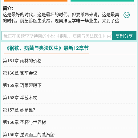
简介：
这是最好的时代，这是最坏的时代。但要莱昂来说，这是最臭
的时代。前急诊医生莱昂，现奥法医学唯一毕业生，来到了这
个奥法与蒸汽并存的世界。他本打算凭着超前的医学知识和奥法的生
产力，顺手客串一回“现代医学之父”。防护学派的护盾术？刚好用来
复制分享
罩出无尘结界。元能学派的燃烧之手？刚好用来消毒手术器械。嬗变
学派的物质变换？刚好用来手搓生理盐水。他还遇到了被称作“死眠圣
《钢铁，病菌与奥法医生》最新12章节
女”的女孩，其双手所触，任何活物都会安然睡去，再不醒来。莱昂的
第一反应是：“全身无菌？！这是上好的手术助手啊。”但他很快发现
第161章 雨林的价格
——上一秒从死神手里抢回的士兵，转头又倒在了冲锋的路上。工厂
主依旧贪婪，新贵族依旧傲慢，普通人依旧沉默。世界已经病入膏
第160章 御前会议
肓。于是医者戴上皇冠，准备亲自动手术。
您要是觉得《
钢铁，病菌与奥法医生
》还不错的话请不要忘记向您QQ
第159章 珂莱娅殿下
群和微博微信里的朋友推荐哦！
第158章 半截木杖
第157章 她是谁？
第156章 圣杯与世界树
第155章 逆流而上的蒸汽船