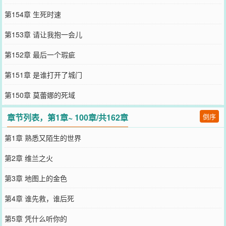
第154章 生死时速
第153章 请让我抱一会儿
第152章 最后一个瑕疵
第151章 是谁打开了城门
第150章 莫蕾娜的死域
章节列表，第1章~ 100章/共162章
倒序
第1章 熟悉又陌生的世界
第2章 维兰之火
第3章 地图上的金色
第4章 谁先救，谁后死
第5章 凭什么听你的