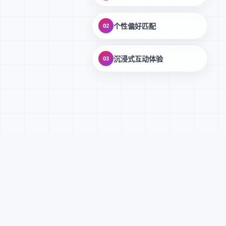
个性偏好匹配
02
沉浸式互动体验
03