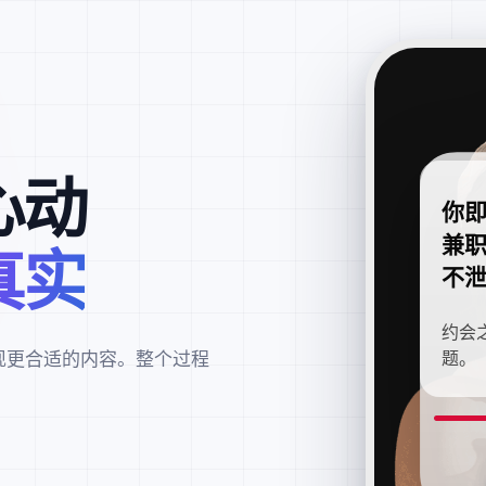
心动
你
兼
真实
不
约会
现更合适的内容。整个过程
题。