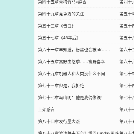
第四十五章青梅竹马×静香
第四十
第四十九章竞争方的关注
第五十
第五十三章《告白》
第五十
第五十七章《45年后》
第五十
第六十一章早知道，粉丝也会被ntr……
第六十
第六十五章富野由悠季……富野喜幸
第六十
第六十九章机器人和人类没什么不同
第七十章
第七十三章但是，我拒绝
第七十
第七十七章鸟山明：他是我偶像诶！
一）
第七十八
上架感言
第八十
第八十四章发行量大涨
第八十
第八十八章渡边静夫下台？重回sunday画哆
第八十