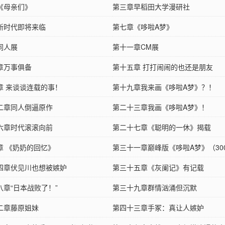
《母亲们》
第三章早稻田大学漫研社
新时代即将来临
第七章《哆啦A梦》
同人展
第十一章CM展
章万事俱备
第十五章 打打闹闹的也还是朋友
章 来谈谈连载的事！
第十九章我来画《哆啦A梦》？！
二章同人倒逼原作
第二十三章我画《哆啦A梦》！
六章时代滚滚向前
第二十七章《聪明的一休》揭载
章 《奶奶的回忆》
第三十一章巅峰版《哆啦A梦》（30
四章伏见川也想被嫉妒
第三十五章《灰阑记》有记载
八章“日本战败了！”
第三十九章群情汹涌但沉默
二章藤原姐妹
第四十三章手冢：真让人嫉妒