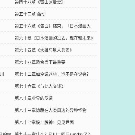
第四十八章《雪山罗曼史》
第五十二章 轰动
第五十六章《告白》结束，「日本漫画大
会」来袭
第六十章《日本漫画的过去，现在和未来》
第六十四章《大雄与铁人兵团》
第六十八章适合当下最重要
川
第七十二章如今说这些，岂不是在说笑？
第七十六章《与此人交谈》
第八十章业界的反馈
第八十三章隐藏在人类周边的异种怪物
第八十七章股！股神！见见世面
己的内
第九十一章什么？及川二回归sunday了？