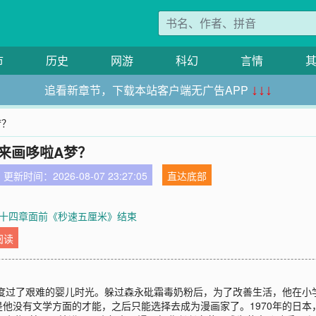
市
历史
网游
科幻
言情
追看新章节，下载本站客户端无广告APP
↓↓↓
梦？
我来画哆啦A梦？
更新时间：2026-08-07 23:27:05
直达底部
十四章面前《秒速五厘米》结束
阅读
。度过了艰难的婴儿时光。躲过森永砒霜毒奶粉后，为了改善生活，他在
他没有文学方面的才能，之后只能选择去成为漫画家了。1970年的日