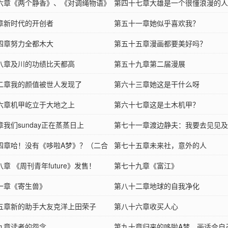
六章《两个静香》、《对调绳物语》
第四十七章大雄是一个很懂浪漫的人
章新时代的开创者
第五十一章她似乎喜欢我？
四章努力全都木大
第五十五章漫画都要美好吗？
八章及川的功绩比天都高
第五十九章第二届漫展
二章我的颜值被世人发现了
第六十三章她这是干什么呀
六章机甲屹立于大地之上
第六十七章这是土木机甲？
我们sunday正在蒸蒸日上
第七十一章渡边静夫：我要去见见及
四章哈！没有《哆啦A梦》？（二合
第七十五章未来社，意外的人
章 《周刊青年future》发售！
第七十九章《富江》
一章《寄生兽》
第八十二章地球的自我净化
五章新的助手大友克洋上田荣子
第八十六章收买人心
九章读者的怨念
第九十章归来的哆啦A梦，画适合自