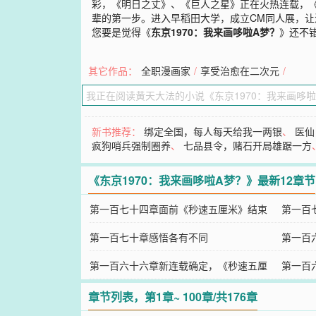
彩，《明日之丈》、《巨人之星》正在火热连载，
辈的第一步。进入早稻田大学，成立CM同人展，
您要是觉得《
东京1970：我来画哆啦A梦？
》还不
其它作品：
全职漫画家
/
享受治愈在二次元
/
新书推荐：
绑定全国，每人每天给我一两银
、
医仙
疯狗哨兵强制圈养
、
七品县令，赌石开局雄踞一方
《东京1970：我来画哆啦A梦？》最新12章节
第一百七十四章面前《秒速五厘米》结束
第一百
第一百七十章感悟各有不同
第一百
第一百六十六章新连载确定，《秒速五厘
第一百
米》
章节列表，第1章~ 100章/共176章