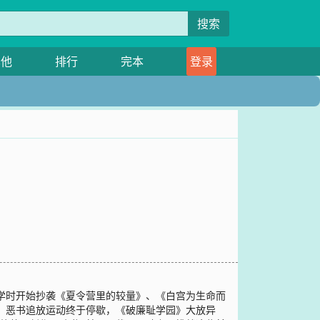
搜索
其他
排行
完本
登录
小学时开始抄袭《夏令营里的较量》、《白宫为生命而
本，恶书追放运动终于停歇，《破廉耻学园》大放异