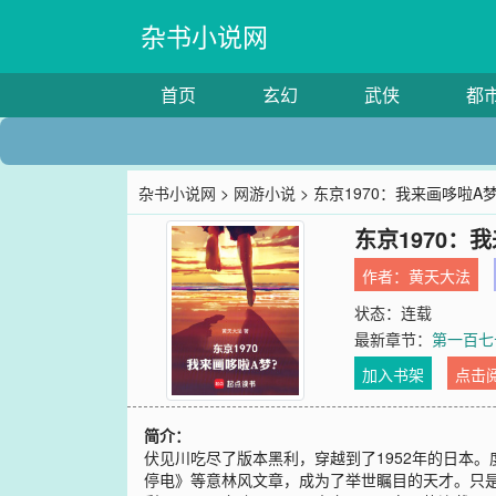
杂书小说网
首页
玄幻
武侠
都
杂书小说网
>
网游小说
> 东京1970：我来画哆啦A
东京1970：
作者：
黄天大法
状态：连载
最新章节：
第一百七
加入书架
点击
简介：
伏见川吃尽了版本黑利，穿越到了1952年的日本
停电》等意林风文章，成为了举世瞩目的天才。只是