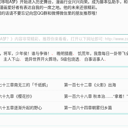
《哆啦A梦》开始进入历史舞台，漫画行业兴兴向荣。成为藤本弘助手，和
让漫画爱好者有表达自我的一席之地。他的未来还很精彩。
错的话请不要忘记向您QQ群和微博微信里的朋友推荐哦！
，将军，少年侯！谁与争锋！
、
晚明猎鹿
、
饥荒年，我靠每日一卦带飞
、
主人下山
、
诡异世界开火葬场，S级包烧透
、
白事话事人
、
七十三章南无三的「千纸鹤」
第一百七十二章《火影》出海
六十九章《樱花抄》
第一百六十八章 秋本治……“拿着！”
六十五章逐渐升起的野心
第一百六十四章朝雾归乡篇