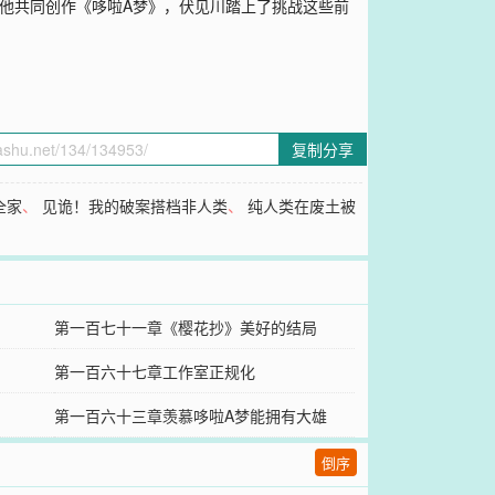
他共同创作《哆啦A梦》，伏见川踏上了挑战这些前
复制分享
全家
、
见诡！我的破案搭档非人类
、
纯人类在废土被
第一百七十一章《樱花抄》美好的结局
第一百六十七章工作室正规化
第一百六十三章羡慕哆啦A梦能拥有大雄
倒序