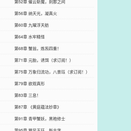
第52章 催云斩魔，刹那之间
第56章 纳天光，凝真火
第60章 九曜浮天舫
第64章 水牢精怪
！
第68章 蟹翁，炼炁四重！
第71章 元胎，诱饵（求订阅！）
第75章 万象归流功，八景珏（求订阅！）
第79章 欲观真形
第83章 三息！
第87章 《黄庭蕴法妙章》
第91章 青甲蟹妖，黑袍修士
第95章 巽风玉珏，新古字