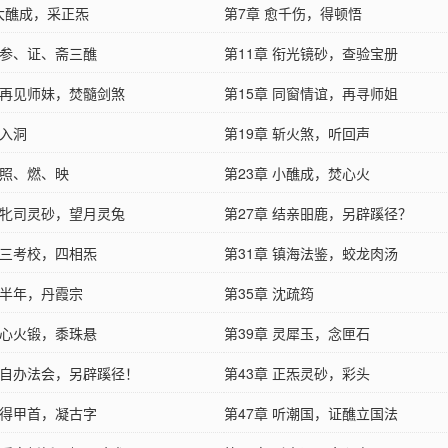
 大醮成，采正炁
第7章 愈千伤，得顿悟
 参、证、斋三醮
第11章 衔光镜砂，查验宝册
章 再见师妹，焚髓剑煞
第15章 同窗情谊，再寻师姐
 入洞
第19章 斩火煞，听回声
 照、燃、映
第23章 小醮成，焚心火
章 牝司灵砂，望月灵兔
第27章 结亲昍鹿，另辟蹊径？
 三考校，四相炁
第31章 镇海法鉴，蛟龙肉汤
 半年，丹霞宗
第35章 沈疏筠
 心火锻，黍珠悬
第39章 灵犀玉，念匣石
章 自办法会，另辟蹊径！
第43章 正炁灵砂，彩头
 得甲首，凝古字
第47章 听潮国，证醮立国法