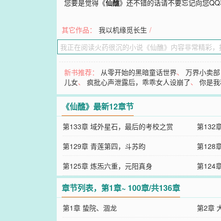
您要是觉得《
仙醮
》还不错的话请不要忘记向您Q
其它作品：
我以机缘觅长生
/
新书推荐：
从零开始的黑暗童话世界
、
万界小卖部
儿女
、
疯批心声泄露后，乖乖女人设崩了
、
你是我
《仙醮》最新12章节
第133章 域外星石，最后的考校之赏
第13
第129章 青莲第四，斗苏昀
第12
第125章 炼炁六重，元阳真身
第124
章节列表，第1章~ 100章/共136章
第1章 蛰院、涸龙
第2章