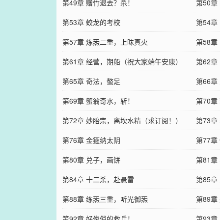
第49章 赠竹退去？杀！
第50
第53章 蛟龙的考校
第54章
第57章 炼炁二重，上昧真火
第58章
第61章 经营，期船（祝大家端午安康）
第62
第65章 奇法，螯足
第66
第69章 蟹翁奇水，斩！
第70
第72章 妙胎宗，离坎水精（求订阅！）
第73
第76章 金箍纳太阴
第77章
第80章 兑子，画饼
第81章
第84章 十二杀，赴悬雷
第85
第88章 练炁三重，听光御炁
第89
第92章 好俊俏的救兵！
第93章