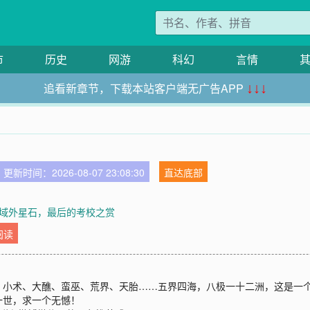
市
历史
网游
科幻
言情
追看新章节，下载本站客户端无广告APP
↓↓↓
更新时间：2026-08-07 23:08:30
直达底部
章 域外星石，最后的考校之赏
阅读
、小术、大醮、蛮巫、荒界、天胎……五界四海，八极一十二洲，这是一
一世，求一个无憾！