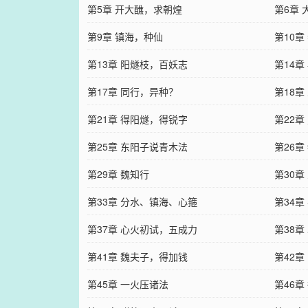
第5章 开大醮，求朝煌
第6章
第9章 镇海，种仙
第10章
第13章 阳燧枝，百妖志
第14
第17章 同行，异种？
第18章
第21章 得阳燧，得锐字
第22章
第25章 东阳子说青木法
第26
第29章 魏知行
第30章
第33章 分水、镇海、心箍
第34章
第37章 心火初试，五成力
第38章
第41章 魏夫子，得加钱
第42
第45章 一火压诸法
第46章