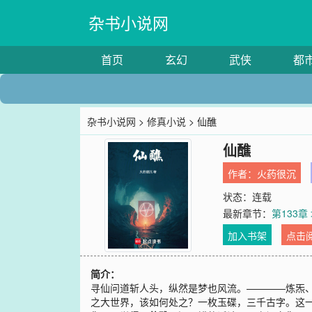
杂书小说网
首页
玄幻
武侠
都
杂书小说网
>
修真小说
> 仙醮
仙醮
作者：
火药很沉
状态：连载
最新章节：
第133
加入书架
点击
简介：
寻仙问道斩人头，纵然是梦也风流。————炼炁
之大世界，该如何处之？一枚玉碟，三千古字。这