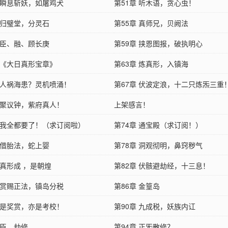
章 瞬息斩妖，如屠鸡犬
第51章 听木语，贪心虫！
 归璧堂，分灵石
第55章 真师兄，贝阙法
 臣、融、顾长庚
第59章 挟恩图报，破执明心
章 《大日真形宝章》
第63章 炼真形，入镇海
章 人祸海患？灵机喷涌！
第67章 伏波定浪，十二只炼炁三重
章 聚议钟，紫府真人！
上架感言！
章 我全都要了！（求订阅啦）
第74章 通宝殿（求订阅！）
 借胎法，蛇上婴
第78章 洞观彻明，鼻窍秽气
 真形成 ，是朝煌
第82章 伏骸避劫经，十三息！
章 赏赐正法，镇岛分税
第86章 金篁岛
章 是奖赏，亦是考校！
第90章 九成税，妖族内讧
 臣，劫修
第94章 正炁散修？