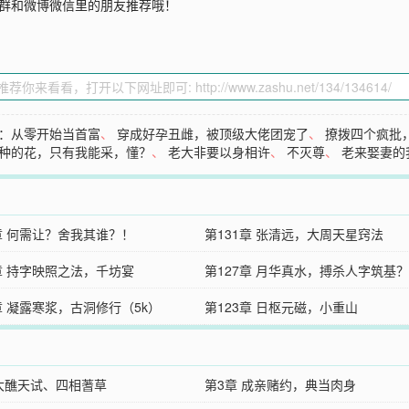
Q群和微博微信里的朋友推荐哦！
：从零开始当首富
、
穿成好孕丑雌，被顶级大佬团宠了
、
撩拨四个疯批
种的花，只有我能采，懂？
、
老大非要以身相许
、
不灭尊
、
老来娶妻的
2章 何需让？舍我其谁？！
第131章 张清远，大周天星窍法
8章 持字映照之法，千坊宴
第127章 月华真水，搏杀人字筑基？
章 凝露寒浆，古洞修行（5k）
第123章 日枢元磁，小重山
 大醮天试、四相蓍草
第3章 成亲赌约，典当肉身