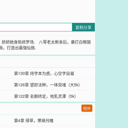
复制分享
，娇娇她身陷修罗场
、
八零老太断亲后，暴打白眼狼
我，打造出最强仙族
、
第130章 持字本为惑，心空字自凝
第126章 望舒法种，一体双魂（大5k）
第122章 名额终定，地乳灵潭（5k）
倒序
第4章 得草，寒瑛月魄