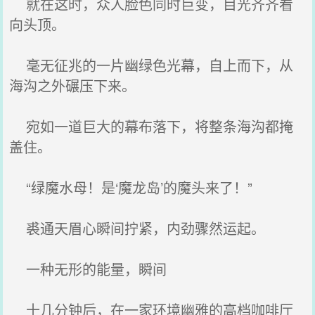
就在这时，众人脸色同时巨变，目光齐齐看
向头顶。
毫无征兆的一片幽绿色光幕，自上而下，从
海沟之外碾压下来。
宛如一道巨大的幕布落下，将整条海沟都掩
盖住。
“绿魔水母！是‘魔龙岛’的魔头来了！”
裘通天眉心瞬间拧紧，内劲骤然运起。
一种无形的能量，瞬间
十几分钟后，在一家环境幽雅的高档咖啡厅