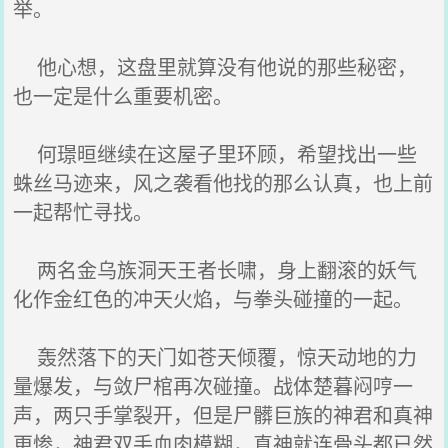
举。
他心想，这盘里就算没有他说的那些秘密，
也一定是什么重要机密。
何璟晅继续在这屋子里环顾，希望找出一些
蛛丝马迹来，风之袭看他找的那么认真，也上前
一起帮忙寻找。
两名金乌族洞天王者长啸，身上翻滚的妖气
化作金红色的冲天火焰，与拳头碰撞的一起。
轰然落下的天门如苍天倾覆，惊天动地的力
量爆发，与敛尸棺再次碰撞。战体楚暮闷哼一
声，两只手掌裂开，但是尸髒巨族的神君和真神
更惨，神君双手血肉模糊，真神就连骨头都已然