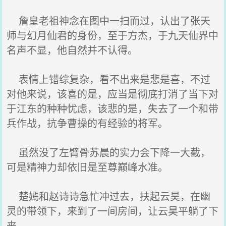
詹皇老祖神念在图中一扫而过，认出了张天
师与幻月仙君的身份，至于方杰，于九天仙界中
名声不显，他自然并不认得。
表情上错综复杂，看不出来是悲是喜，不过
对他来说，该喜的是，应当是彻底打消了当下对
于江东的种种忧虑，该悲的是，失去了一个和带
兵作战，抗争曹操的有经验的将军。
虽然没了左臂骨苏晨的实力会下降一大截，
可是精神力却依旧是至尊巅峰水准。
楚嫣和赵诗诗急忙冲过去，扶起云昊，在幽
灵的带领下，来到了一间房间，让云昊平躺了下
来。