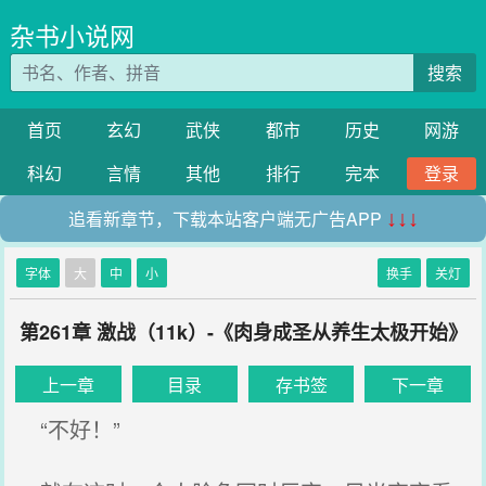
杂书小说网
搜索
首页
玄幻
武侠
都市
历史
网游
科幻
言情
其他
排行
完本
登录
追看新章节，下载本站客户端无广告APP
↓↓↓
字体
大
中
小
换手
关灯
第261章 激战（11k）-《肉身成圣从养生太极开始》
上一章
目录
存书签
下一章
“不好！”