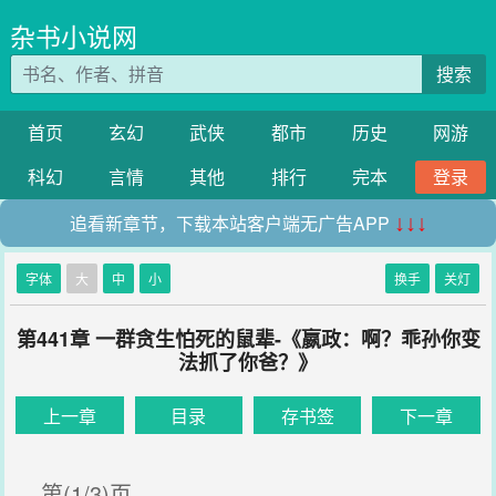
杂书小说网
搜索
首页
玄幻
武侠
都市
历史
网游
科幻
言情
其他
排行
完本
登录
追看新章节，下载本站客户端无广告APP
↓↓↓
字体
大
中
小
换手
关灯
第441章 一群贪生怕死的鼠辈-《嬴政：啊？乖孙你变
法抓了你爸？》
上一章
目录
存书签
下一章
第(1/3)页