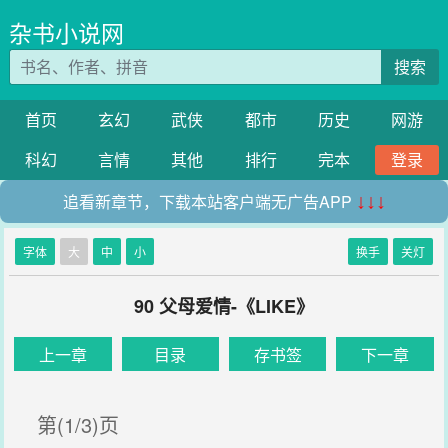
杂书小说网
搜索
首页
玄幻
武侠
都市
历史
网游
科幻
言情
其他
排行
完本
登录
追看新章节，下载本站客户端无广告APP
↓↓↓
字体
大
中
小
换手
关灯
90 父母爱情-《LIKE》
上一章
目录
存书签
下一章
第(1/3)页