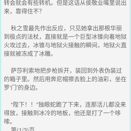
转会就会有些转机。但是这话从侯敬业嘴里说出
来，靠得住不？
秋之雪最先作出反应，只见她拿出那根华丽
到极点的法杖，直接就是一个巨型冰锥向着地狱
火攻过去，冰锥与地狱火接触的瞬间，地狱火直
接就被冻成了冰雕。
萨莎利索地把步枪拆开，装回到外表伪装过
的箱子里。然后用奔尼帽擦去脸上的油彩，坐在
罗‘门’的身边。
“陛下！！”独眼蛇跪了下来，连那活儿都没来
得放，接触到冰冷的地板，他还是打了一个哆
嗦。
第(1/3)页