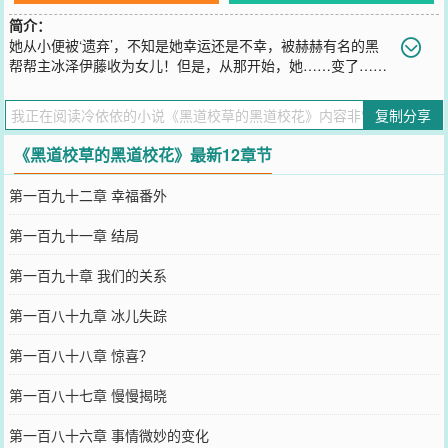
简介：
她从小便被‘遗弃’，不知是她幸运还是不幸，被赫赫有名的黑
帮帮主冰泽伊藤收为女儿！但是，从那开始，她……变了……
变的不再说话、没有笑容、甚至于冷血！她不愿做那个人人疼爱、捧
在手心里的公主，而是选择做一个杀手，来回报她父亲……更为了一
复制分享
件事……希望各位亲们能多多【收藏+推荐】~~
您要是觉得《
黑道校草的黑道校花
》还不错的话请不要忘记向您QQ群
《黑道校草的黑道校花》最新12章节
和微博微信里的朋友推荐哦！
第一百九十二章 幸福番外
第一百九十一章 结局
第一百九十章 我们的关系
第一百八十九章 冰儿失踪
第一百八十八章 惊喜？
第一百八十七章 慢慢揭晓
第一百八十六章 事情微妙的变化