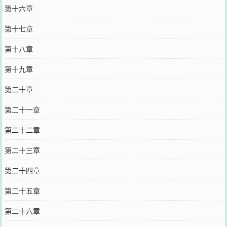
第十六章
第十七章
第十八章
第十九章
第二十章
第二十一章
第二十二章
第二十三章
第二十四章
第二十五章
第二十六章