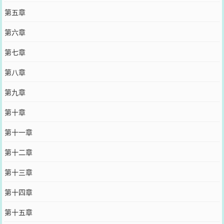
第五章
第六章
第七章
第八章
第九章
第十章
第十一章
第十二章
第十三章
第十四章
第十五章