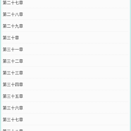
第二十七章
第二十八章
第二十九章
第三十章
第三十一章
第三十二章
第三十三章
第三十四章
第三十五章
第三十六章
第三十七章