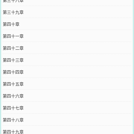
第三十八章
第三十九章
第四十章
第四十一章
第四十二章
第四十三章
第四十四章
第四十五章
第四十六章
第四十七章
第四十八章
第四十九章