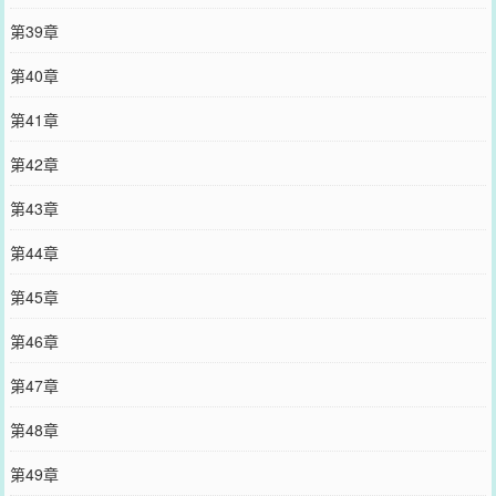
第39章
第40章
第41章
第42章
第43章
第44章
第45章
第46章
第47章
第48章
第49章