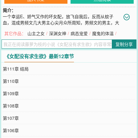
简介：
一个幸运E、娇气又作的坏女配，放飞自我后，反而从蚊子
血，混成男频文几大男主心尖月众所周知，男频文的男主，大
多走升级流路线，不管多牛，起初都卑微。只待一遇风云便化龙。书
其它作品：
山主之女
/
深渊女神
/
病态宠爱
/
魔鬼的体温
/
中倒霉女配黛宁重来一回，带着两卡车物资，直奔大山深处的穷乡僻
壤。正值七月，将来叱咤风云的男主之一赵屿，在田间割水稻。他家
复制分享
有瘫子爹、重病娘，小弟中二，小妹六岁。全家面黄肌瘦，朝不保
夕。隔壁还有个对他虎视眈眈的穿书女。黛
《女配没有求生欲》最新12章节
您要是觉得《
女配没有求生欲
》还不错的话请不要忘记向您QQ群和微
博微信里的朋友推荐哦！
第111章 结局
第110章
第109章
第108章
第107章
第106章