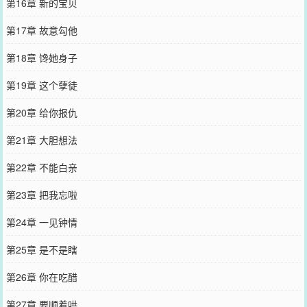
第16章 新的宝贝
第17章 故意勾他
第18章 馋她身子
第19章 这个孽徒
第20章 给你报仇
第21章 大胆想法
第22章 不能白亲
第23章 把我忘啦
第24章 一见钟情
第25章 是不是瞎
第26章 你在吃醋
第27章 要顺着哄