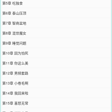
第5章 吃独食
第6章 泰山压顶
第7章 智商盆地
第8章 混世魔女
第9章 睡觉问题
第10章 因为怕死
第11章 你这么美
第12章 男频套路
第13章 小卷毛啊
第14章 我回来啦
第15章 喜怒无常