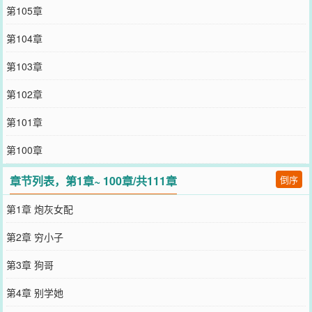
第105章
第104章
第103章
第102章
第101章
第100章
章节列表，第1章~ 100章/共111章
倒序
第1章 炮灰女配
第2章 穷小子
第3章 狗哥
第4章 别学她