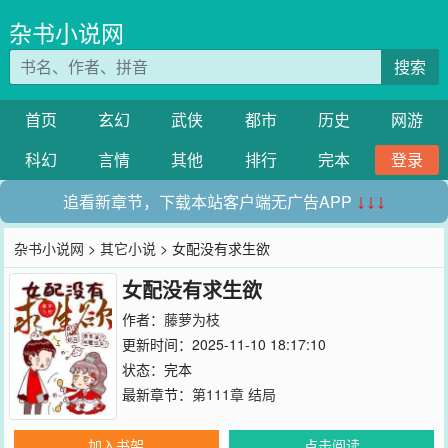
杂书小说网
搜索
首页
玄幻
武侠
都市
历史
网游
科幻
言情
其他
排行
完本
登录
追看新章节，下载本站客户端无广告APP
↓↓↓
杂书小说网
>
其它小说
> 女配没有求生欲
女配没有求生欲
作者：
藤萝为枝
更新时间：2025-11-10 18:17:10
状态：完本
最新章节：
第111章 结局
加入书架
点击阅读