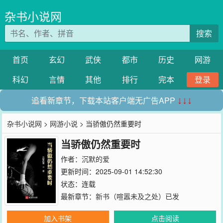
杂书小说网
搜索
首页
玄幻
武侠
都市
历史
网游
科幻
言情
其他
排行
完本
登录
追看新章节，下载本站客户端无广告APP
↓↓↓
杂书小说网
>
网游小说
> 当骄傲仍然重要时
当骄傲仍然重要时
作者：
沉默的爱
更新时间：2025-09-01 14:52:30
状态：连载
最新章节：
新书（喧嚣未及之处）已发
加入书架
点击阅读