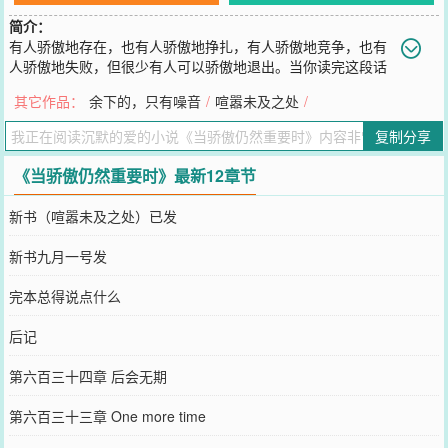
简介：
有人骄傲地存在，也有人骄傲地挣扎，有人骄傲地竞争，也有
人骄傲地失败，但很少有人可以骄傲地退出。当你读完这段话
时，恭喜你，你已经看到了许多球员的一生。这段话的具象化是斯蒂
其它作品：
余下的，只有噪音
/
喧嚣未及之处
/
芬·库里在2021年遭遇失败后说下赛季没人想碰我们；是蒂姆·邓肯在
2014年总决赛开始前坚信他们不会搞砸；是科比·布莱恩特在老巴斯的
复制分享
追悼会上承诺把湖人带进季后赛；是诺维茨基摆脱软蛋之名的夜晚躲
进更衣室里流泪；是凯文加内特捧杯后的仰天长啸；是04活塞之所以
《当骄傲仍然重要时》最新12章节
赢和F4湖人之所以输的原因。我们的故事，将从那个骄傲仍然重要的
年代开始。
新书（喧嚣未及之处）已发
您要是觉得《
当骄傲仍然重要时
》还不错的话请不要忘记向您QQ群和
微博微信里的朋友推荐哦！
新书九月一号发
完本总得说点什么
后记
第六百三十四章 后会无期
第六百三十三章 One more time