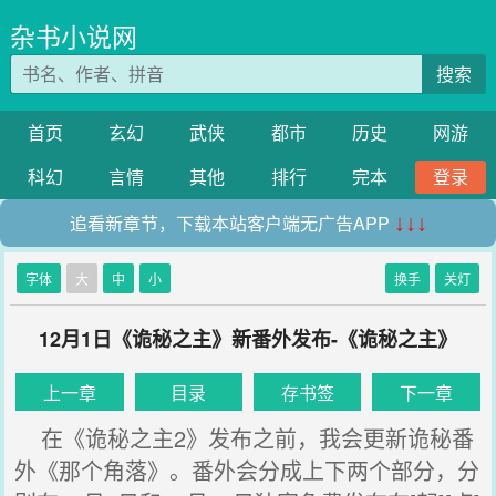
杂书小说网
搜索
首页
玄幻
武侠
都市
历史
网游
科幻
言情
其他
排行
完本
登录
追看新章节，下载本站客户端无广告APP
↓↓↓
字体
大
中
小
换手
关灯
12月1日《诡秘之主》新番外发布-《诡秘之主》
上一章
目录
存书签
下一章
在《诡秘之主2》发布之前，我会更新诡秘番
外《那个角落》。番外会分成上下两个部分，分